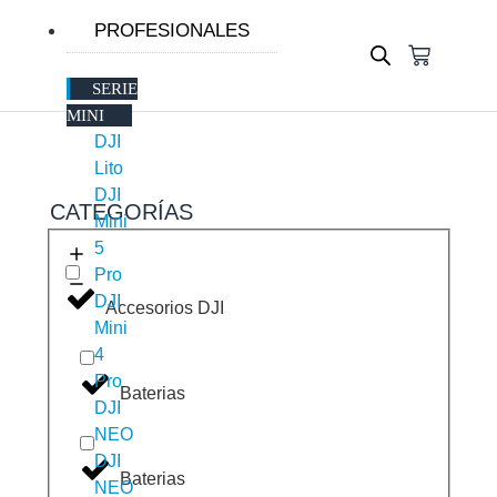
PROFESIONALES
SERIE
MINI
DJI
Lito
DJI
CATEGORÍAS
Mini
5
Pro
DJI
Accesorios DJI
Mini
4
Pro
Baterias
DJI
NEO
DJI
Baterias
NEO