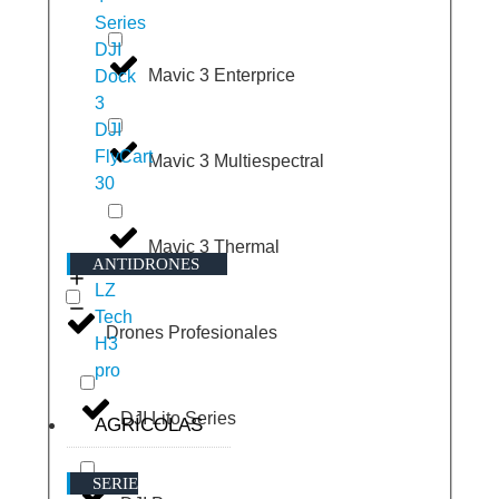
Series
DJI
Mavic 3 Enterprice
Dock
3
DJI
FlyCart
Mavic 3 Multiespectral
30
Mavic 3 Thermal
ANTIDRONES
LZ
Tech
Drones Profesionales
H3
pro
DJI Lito Series
AGRÍCOLAS
SERIE