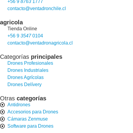
+56 9
8763
1777
contacto@ventadronchile.cl
agricola
Tienda Online
+56 9
3547
0104
contacto@ventadronagricola.cl
Categorías
principales
Drones Profesionales
Drones Industriales
Drones Agrícolas
Drones Delívery
Otras
categorías
Antidrones
Accesorios para Drones
Cámaras Zenmuse
Software para Drones