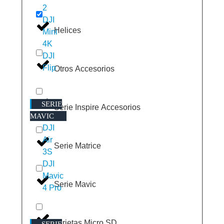
2
DJI
Helices
Mini
4K
DJI
Flip
Otros Accesorios
SERIE
Serie Inspire Accesorios
MAVIC
DJI
Air
Serie Matrice
3S
DJI
Mavic
Serie Mavic
4 Pro
Tarjetas Micro SD