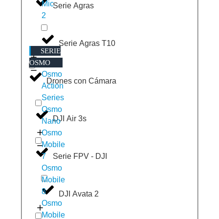
Mic
Serie Agras
2
Serie Agras T10
SERIE
OSMO
Osmo
Drones con Cámara
Action
Series
Osmo
DJI Air 3s
Nano
Osmo
Mobile
Serie FPV - DJI
7
Osmo
Mobile
8
DJI Avata 2
Osmo
Mobile