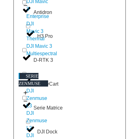
DJI Mavic
3
Antidron
Enterprise
DJI
Mavic 3
H3 Pro
Thermal
DJI Mavic 3
Multiespectral
D-RTK 3
SERIE
ZENMUSE
DJI FlyCart
DJI
Zenmuse
L3
Serie Matrice
DJI
Zenmuse
L2
DJI Dock
DJI