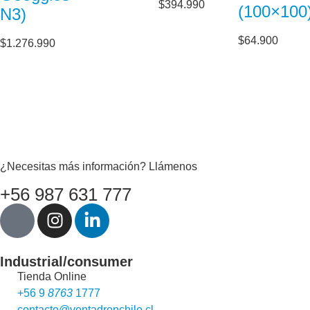
$
394.990
(100×100
N3)
$
64.900
$
1.276.990
¿Necesitas más información? Llámenos
+56 987 631 777
Industrial/consumer
Tienda Online
+56 9
8763
1777
contacto@ventadronchile.cl