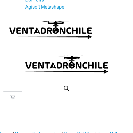
Agisoft Metashape
X