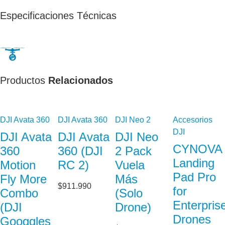
Especificaciones Técnicas
Productos
Relacionados
DJI Avata 360
DJI Avata 360
DJI Neo 2
Accesorios
DJI
DJI Avata
DJI Avata
DJI Neo
CYNOVA
360
360 (DJI
2 Pack
Landing
Motion
RC 2)
Vuela
Pad Pro
Fly More
Más
$
911.990
for
Combo
(Solo
Enterpris
(DJI
Drone)
Drones
Googgles