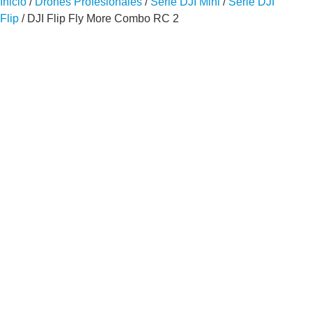
Inicio
/
Drones Profesionales
/
Serie DJI Mini
/
Serie DJI
Flip
/ DJI Flip Fly More Combo RC 2