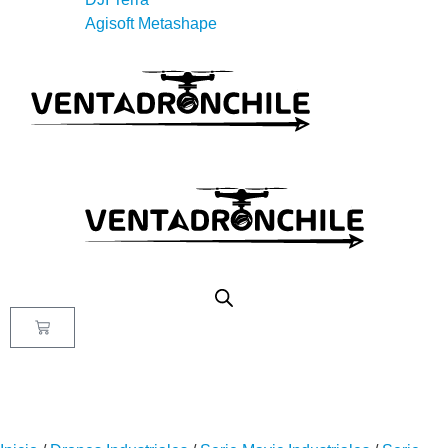
Agisoft Metashape
X